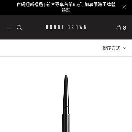
官網迎新禮遇 | 新客專享首單85折, 加享限時王牌體
驗裝
0
排序方式