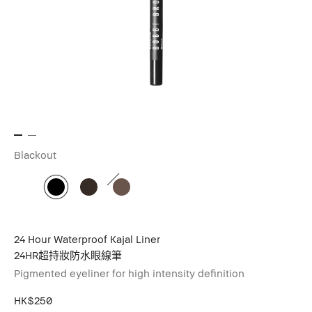
Blackout
24 Hour Waterproof Kajal Liner
24HR超持妝防水眼線筆
Pigmented eyeliner for high intensity definition
HK$250