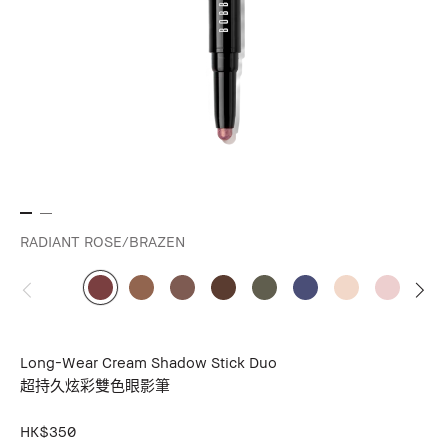
RADIANT ROSE/BRAZEN
Long-Wear Cream Shadow Stick Duo
超持久炫彩雙色眼影筆
HK$350