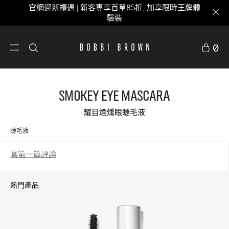
官網迎新禮遇 | 新客專享首單85折, 加享限時王牌體
驗裝
0
Smokey Eye Mascara
耀目煙燻眼睫毛液
睫毛液
寫第一篇評論
熱門產品