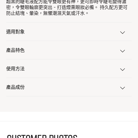
超黑的睫毛液配方能令雙眼更有神，更可即時令睫毛變得濃
密，令雙眼輪廓更突出 - 打造煙熏眼妝必備。 持久配方更可
防止結塊、暈染，無懼潮濕天氣或汗水。
適用對象
產品特色
使用方法
產品成份