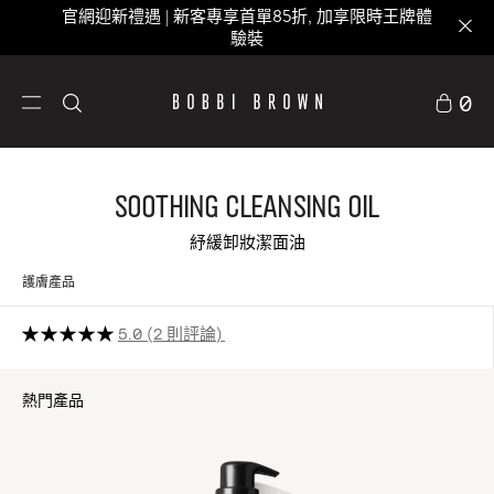
官網迎新禮遇 | 新客專享首單85折, 加享限時王牌體
驗裝
0
Soothing Cleansing Oil
紓緩卸妝潔面油
護膚產品
5.0
2 則評論
熱門產品