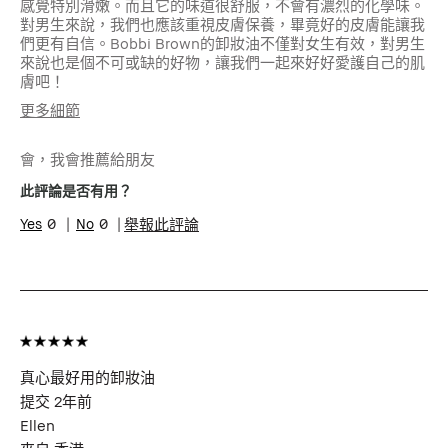
感覺特別滑嫩。而且它的味道很舒服，不會有濃烈的化學味。
對男生來說，我們也應該重視皮膚保養，畢竟好的皮膚能讓我
們更有自信。Bobbi Brown的卸妝油不僅對女生有效，對男生
來說也是個不可或缺的好物，讓我們一起來好好愛護自己的肌
膚吧！
更多細節
年齡
25-34
會，我會推薦給朋友
肌膚類型
中性肌膚
肌膚問題
膚色不均勻
此評論是否有用？
0
0
舉報此評論
真心最好用的卸妝油
提交
2年前
Ellen