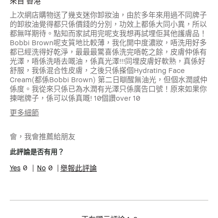
來自
香港
上次網店購物送了幾支迷你卸妝油，由於多年來用過不同牌子
的卸妝油覺得都只係價錢的分別，功效上都係大同小異，所以
都無咩期待。點知而家試用完呢支我想再試埋佢其他護膚品！
Bobbi Brown呢支質地比較薄，我化開中度濃妝，唔洗用好多
都已經洗得好乾淨，最最最驚喜係洗完唔乾之餘，皮膚仲係有
光澤，唔係洗唔去嘅油，係真光澤!!!同埋皮膚好軟熟，真係好
舒服，我係混合性皮膚，之後只係搽個Hydrating Face
Cream(都係Bobbi Brown) 第二日瞓醒無油光，但個水潤感仲
係度。我從來只係已為水潤有光澤只係廣告口號！原來如果你
揀啱牌子，係可以係真嘅! 10個讚over 10
更多細節
年齡
35-44
會，我會推薦給朋友
肌膚類型
油性肌膚
肌膚問題
粉刺
此評論是否有用？
0
0
舉報此評論