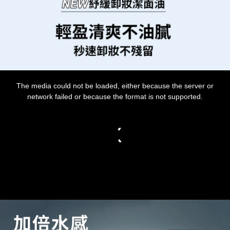
This
is
The media could not be loaded, either because the server or
a
modal
network failed or because the format is not supported.
window.