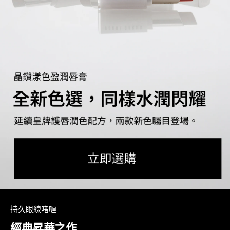
持久眼線啫喱
經典昇華之作