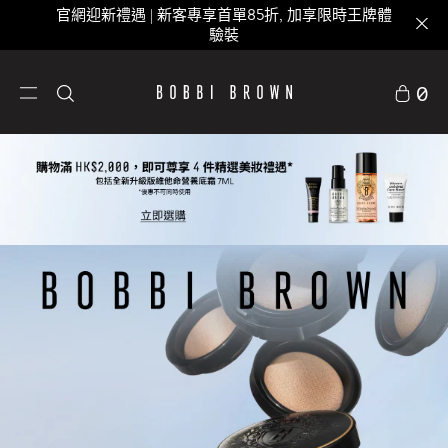
官網迎新禮遇 | 新客專享首單85折, 加享限時王牌體
驗裝
0