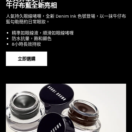
牛仔布藍全新亮相
人氣持久眼線啫喱，全新 Denim Ink 色號登場，以一抹牛仔布
藍勾勒簡約日常眼妝。
精準如眼線液，順滑如眼線啫喱
防水抗暈，飽和顯色
8小時長效持妝
立即選購