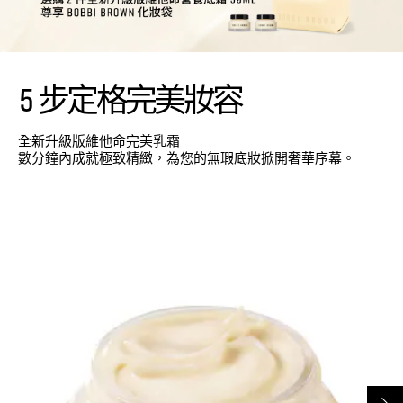
5 步定格完美妝容
全新升級版維他命完美乳霜
數分鐘內成就極致精緻，為您的無瑕底妝掀開奢華序幕。