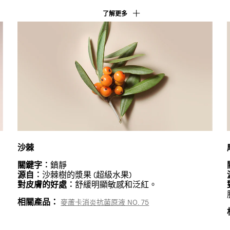
了解更多
沙棘
關鍵字︰
鎮靜
源自︰
沙棘樹的漿果 (超級水果)
對皮膚的好處︰
舒緩明顯敏感和泛紅。
相關產品：
麥蘆卡消炎抗菌原液 NO. 75