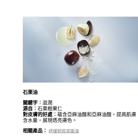
石栗油
關鍵字︰
滋潤
源自︰
石栗樹果仁
對皮膚的好處︰
蘊含亞麻油酸和亞麻油酸，提高肌膚
含水量，展現透亮膚色。
相關產品：
紓緩卸妝潔面油