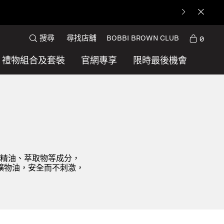
搜尋
尋找店舖
BOBBI BROWN CLUB
0
禮物組合及套裝
官網專享
限時最後機會
精油、萃取物等成分，
礦物油，安全而不刺激，