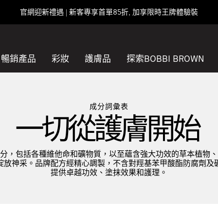
官網迎新禮遇 | 新客專享首單85折, 加享限時王牌體驗裝
暢銷產品
彩妝
護膚品
探索BOBBI BROWN
成分詞彙表
一切從護膚開始
分，包括各種維他命和礦物質，以至蘊含強大功效的草本植物、
綻放神采。品牌配方經精心調製，不含對羥基苯甲酸酯防腐劑及
提供卓越功效、塗抹效果和護理。