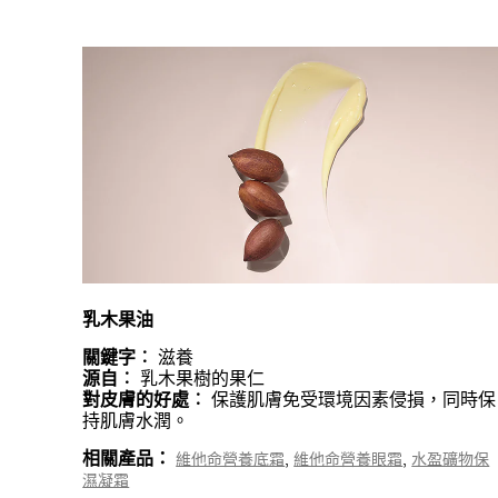
乳木果油
關鍵字︰
滋養
源自︰
乳木果樹的果仁
對皮膚的好處︰
保護肌膚免受環境因素侵損，同時保
持肌膚水潤。
相關產品：
,
,
維他命營養底霜
維他命營養眼霜
水盈礦物保
濕凝霜