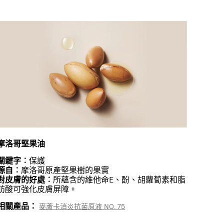
摩洛哥堅果油
關鍵字︰
保護
源自︰
摩洛哥原產堅果樹的果實
對皮膚的好處︰
所蘊含的維他命E、酚、胡蘿蔔素和脂
肪酸可強化皮膚屏障。
相關產品：
麥蘆卡消炎抗菌原液 NO. 75