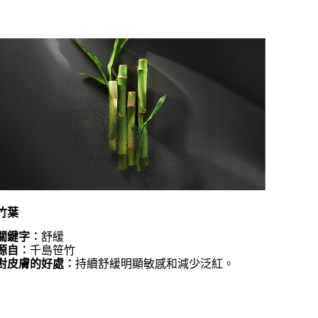
竹葉
關鍵字︰
舒緩
源自︰
千島笹竹
對皮膚的好處︰
持續舒緩明顯敏感和減少泛紅。