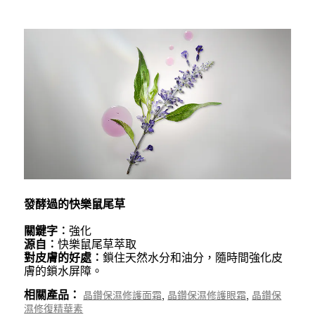
發酵過的快樂鼠尾草
關鍵字︰
強化
源自︰
快樂鼠尾草萃取
對皮膚的好處︰
鎖住天然水分和油分，隨時間強化皮
膚的鎖水屏障。
相關產品：
,
,
晶鑽保濕修護面霜
晶鑽保濕修護眼霜
晶鑽保
濕修復精華素