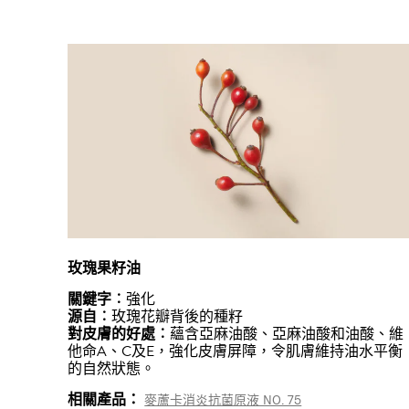
玫瑰果籽油
關鍵字︰
強化
源自︰
玫瑰花瓣背後的種籽
對皮膚的好處︰
蘊含亞麻油酸、亞麻油酸和油酸、維
他命A、C及E，強化皮膚屏障，令肌膚維持油水平衡
的自然狀態。
相關產品：
麥蘆卡消炎抗菌原液 NO. 75