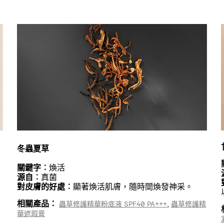
冬蟲夏草
關鍵字︰
煥活
源自︰
真菌
對皮膚的好處︰
顯著煥活肌膚，隨時間煥發神采。
相關產品：
,
蟲草修護精華粉底液 SPF40 PA+++
蟲草修護精
華遮瑕膏