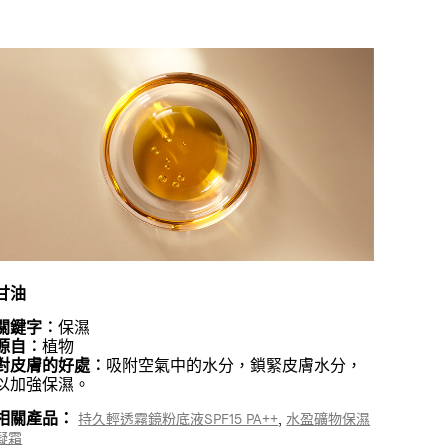
甘油
關鍵字︰
保濕
源自︰
植物
對皮膚的好處︰
吸附空氣中的水分，鎖緊皮膚水分，
以加強保濕。
相關產品：
,
持久輕透霧鏡粉底液SPF15 PA++
水盈礦物保濕
凝霜