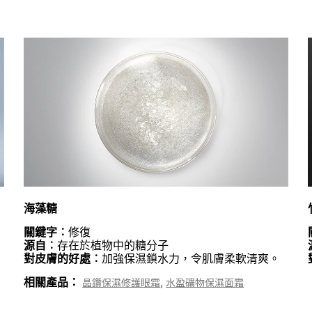
海藻糖
關鍵字︰
修復
源自︰
存在於植物中的糖分子
對皮膚的好處︰
加強保濕鎖水力，令肌膚柔軟清爽。
相關產品：
,
晶鑽保濕修護眼霜
水盈礦物保濕面霜