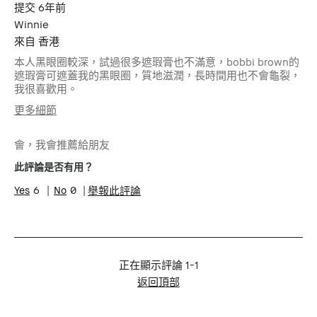
提交
6年前
Winnie
來自
香港
本人黑眼圈較深，試過很多遮瑕膏也不滿意，bobbi brown的
遮瑕膏可遮蓋我的黑眼圈，質地滋潤，長時間用也不會龜裂，
我很喜歡用。
更多細節
年齡
25-34
會，我會推薦給朋友
肌膚類型
中性肌膚
肌膚問題
抗衰老, 膚色不均勻
此評論是否有用？
6
0
舉報此評論
正在顯示評論
1-1
返回頂部