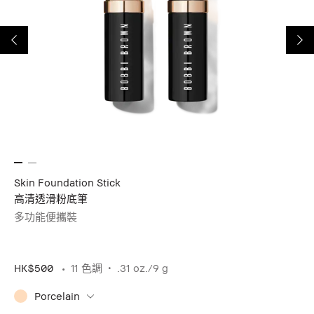
Skin Foundation Stick
Li
高清透滑粉底筆
限
多功能便攜裝
便
HK
HK$500
11 色調
.31 oz./9 g
Porcelain
暫