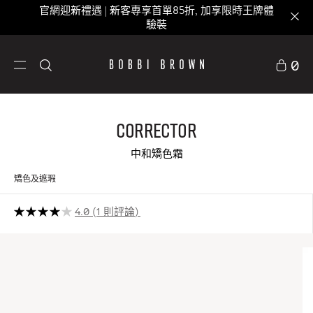
官網迎新禮遇 | 新客專享首單85折, 加享限時王牌體
驗裝
0
Corrector
中和矯色霜
矯色及遮瑕
4.0
1 則評論