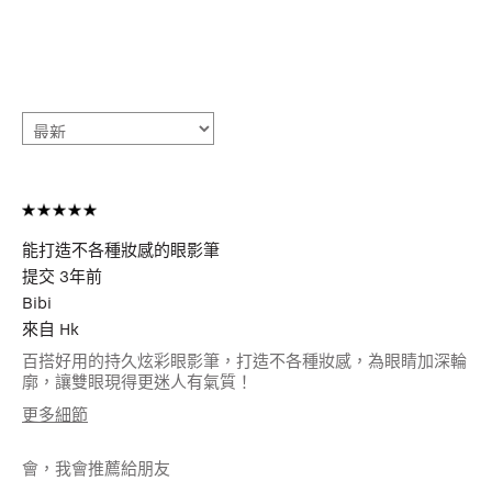
能打造不各種妝感的眼影筆
提交
3年前
Bibi
來自
Hk
百搭好用的持久炫彩眼影筆，打造不各種妝感，為眼睛加深輪
廓，讓雙眼現得更迷人有氣質！
更多細節
年齡
25-34
會，我會推薦給朋友
肌膚類型
中性肌膚