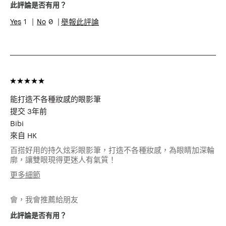
肌膚問題
抗衰老, 泛紅, 粉刺, 膚色不均勻, 色素沉
此評論是否有用？
澱
1
0
舉報此評論
能打造不各種妝感的眼影筆
提交
3年前
Bibi
來自
HK
百搭好用的持久炫彩眼影筆，打造不各種妝感，為眼睛加深輪
廓，讓雙眼現得更迷人有氣質！
更多細節
年齡
25-34
會，我會推薦給朋友
肌膚類型
中性肌膚
肌膚問題
抗衰老, 泛紅, 粉刺, 膚色不均勻, 色素沉
此評論是否有用？
澱