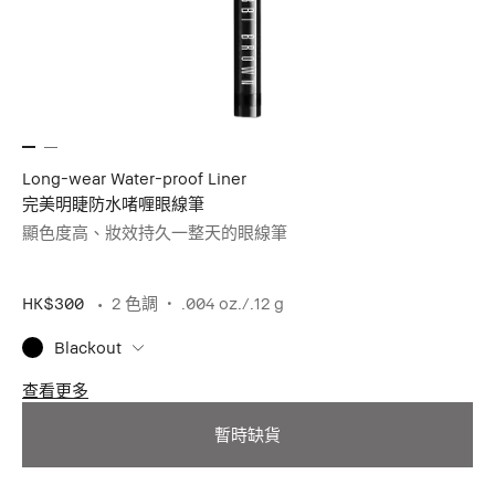
Long-wear Water-proof Liner
Lo
完美明睫防水啫喱眼線筆
炫
顯色度高、妝效持久一整天的眼線筆
耐
HK
HK$300
2 色調
.004 oz./.12 g
Blackout
查
查看更多
暫時缺貨