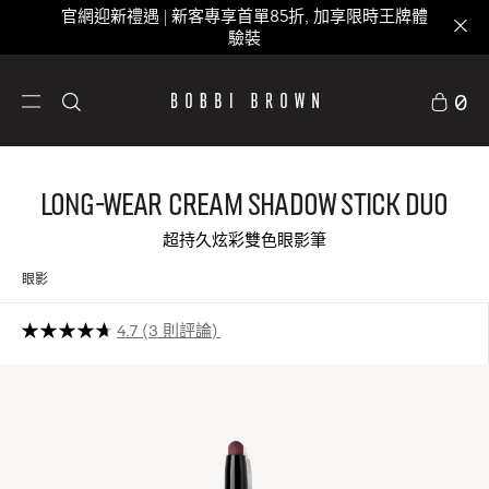
官網迎新禮遇 | 新客專享首單85折, 加享限時王牌體
驗裝
0
Long-Wear Cream Shadow Stick Duo
超持久炫彩雙色眼影筆
眼影
4.7
3 則評論