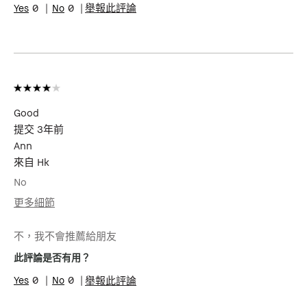
0
0
舉報此評論
Good
提交
3年前
Ann
來自
Hk
No
更多細節
年齡
45-54
不，我不會推薦給朋友
肌膚類型
極乾性肌膚
此評論是否有用？
0
0
舉報此評論