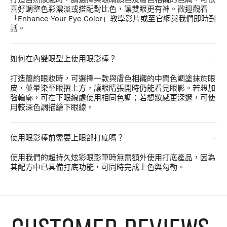
喜好調整色彩濃淡或搭配對比色，讓雙眼更有神。歡迎觀看
「Enhance Your Eye Color」教學影片或至官網與我們即時對
話。
如何在內雙眼型上使用眼影棒？
打造簡約眼妝時，可選擇一款與膚色相襯的中間色調塗抹於眼
皮，並暈染至眼摺上方，讓眼睛張開時仍能看見眼影。若想加
強輪廓，可在下眼線處使用相同色調；若想妝感更深邃，可使
用較深色調描繪下眼線。
使用眼影棒前需要上眼部打底嗎？
使用我們的超持久炫彩眼影筆時無需額外使用打底產品，因為
其配方中已具備打底功能，可同時完成上色與勾勒。