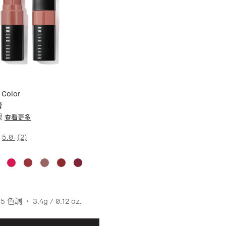
 Color
膏
眼
查看更多
5.0
(2)
15 色調
3.4g / 0.12 oz.