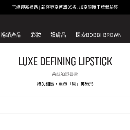
官網迎新禮遇 | 新客專享首單85折, 加享限時王牌體驗裝
暢銷產品
彩妝
護膚品
探索BOBBI BROWN
Luxe Defining Lipstick
柔絲啞緻唇膏
持久細緻，重塑「原」美唇形