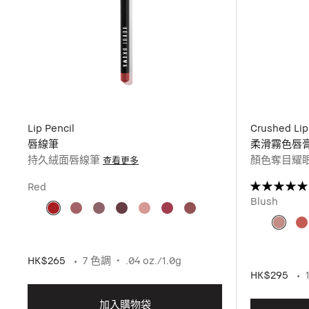
Lip Pencil
Crushed Lip
唇線筆
柔滑霧色唇
持久絨面唇線筆
顏色奪目耀
查看更多
Red
Blush
HK$265
7 色調
.04 oz./1.0g
HK$295
加入購物袋