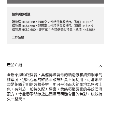
迷你美妝禮遇
購物滿 HK$1,000，即可享 2 件精選美妝禮品（總值 HK$102）
購物滿 HK$1,500，即可享 3 件精選美妝禮品（總值 HK$187）
購物滿 HK$2,000，即可享 4 件精選美妝禮品（總值 HK$308）
立即選購
產品介紹
全新柔絲啞緻唇膏，具備傳統唇膏的順滑感和猶如鋼筆的
精準度，別出心裁的錐形筆頭設計具不同功用，可清晰地
勾勒細緻分明的唇線外框，更可平滑而大範圍地為唇妝上
色。有別於一般持久配方唇膏，柔絲啞緻唇膏的長效潤滑
配方，令雙唇瞬間綻放出潤澤而明艷奪目的色彩，妝效持
久一整天。