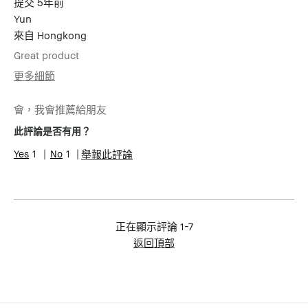
提交
5年前
Yun
來自
Hongkong
Great product
更多細節
年齡
55-64
會，我會推薦給朋友
肌膚類型
乾性肌膚
肌膚問題
抗衰老, 膚色不均勻, 色素沉澱
此評論是否有用？
1
1
舉報此評論
正在顯示評論
1-7
返回頂部