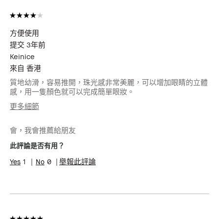
方便使用
提交
3年前
Keinice
來自
香港
質地幼滑，容易推開，珠光感非常美麗，可以增加眼睛的立體
感，用一隻顏色就可以完成簡單眼妝。
更多細節
年齡
25-34
會，我會推薦給朋友
肌膚類型
中性肌膚
此評論是否有用？
1
0
舉報此評論