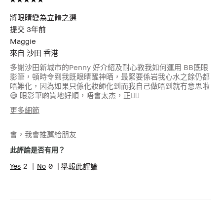
將眼睛變為立體之選
提交
3年前
Maggie
來自
沙田 香港
多謝沙田新城市的Penny 好介紹及耐心教我如何運用 BB既眼
影筆，頓時令到我既眼睛醒神晒，最緊要係岩我心水之餘仍都
唔難化，因為如果只係化妝師化到而我自己做唔到就冇意思啦
😅 眼影筆啲質地好順，唔會太杰，正👍🏻
更多細節
年齡
45-54
會，我會推薦給朋友
肌膚類型
中性肌膚
肌膚問題
抗衰老, 色素沉澱
此評論是否有用？
2
0
舉報此評論