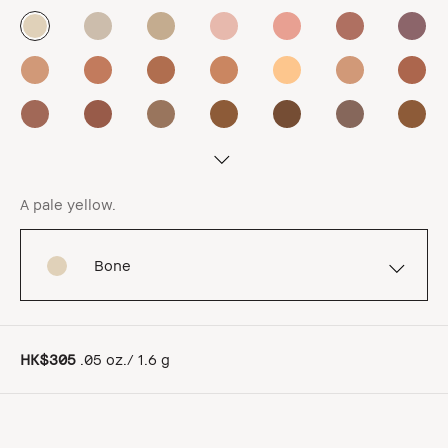
A pale yellow.
Bone
HK$305
.05 oz./ 1.6 g