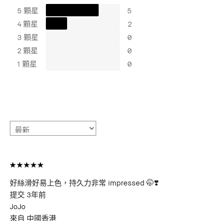
5 顆星
5
4 顆星
2
3 顆星
0
2 顆星
0
1 顆星
0
好絲滑好易上色，持久力非常 impressed 🤭❣️
提交
3年前
JoJo
來自
中國香港