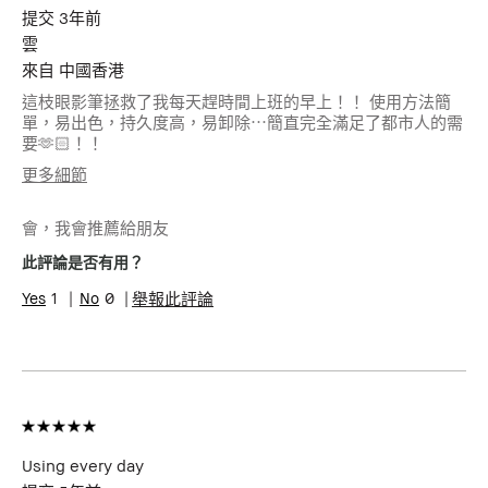
提交
3年前
雲
來自
中國香港
這枝眼影筆拯救了我每天趕時間上班的早上！！ 使用方法簡
單，易出色，持久度高，易卸除⋯簡直完全滿足了都市人的需
要🫶🏻！！
更多細節
年齡
25-34
會，我會推薦給朋友
肌膚類型
乾性肌膚
肌膚問題
抗衰老, 膚色不均勻, 色素沉澱
此評論是否有用？
1
0
舉報此評論
Using every day