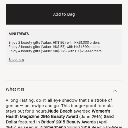
Add to Bag
MINI TREATS
Enjoy 2 beauty gifts (Value: HK$102) with HK$1,000 orders.
Enjoy 3 beauty gifts (Value: HK$187) with HK$1,500 orders.
Enjoy 4 beauty gifts (Value: HK$308) with HK$2,000 orders.
Shop now
What It Is
A long-lasting, do-it-all eye shadow that's a stroke of
genius—just swipe and go. This budge-proof formula
stays put for 8 hours.
Nude Beach
awarded
Women's
Health
Magazine
2016 Beauty Award
(June 2016).
Sand
Dollar
featured in
Brides' 2015 Beauty Awards
(April
2015).As seen in
Zimmermann
Spring 2019 Ready-To-Wear