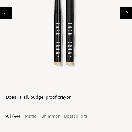
Does-it-all, budge-proof crayon
All
(44)
Matte
Shimmer
Bestsellers