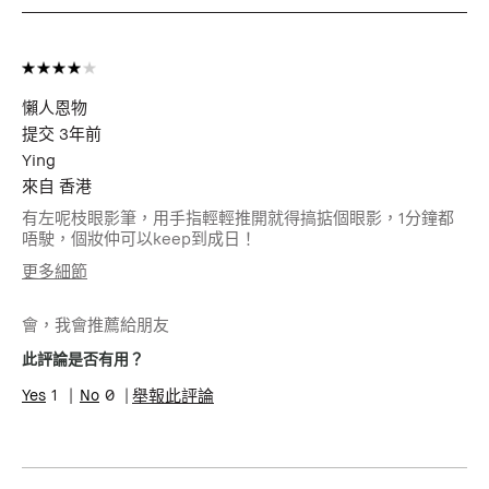
懶人恩物
提交
3年前
Ying
來自
香港
有左呢枝眼影筆，用手指輕輕推開就得搞掂個眼影，1分鐘都
唔駛，個妝仲可以keep到成日！
更多細節
年齡
25-34
會，我會推薦給朋友
肌膚類型
中性肌膚
肌膚問題
粉刺, 膚色不均勻
此評論是否有用？
1
0
舉報此評論