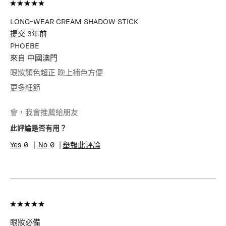
LONG-WEAR CREAM SHADOW STICK
提交
3年前
PHOEBE
來自
中國澳門
眼妝顏色超正 晚上補色方便
更多細節
年齡
45-54
會，我會推薦給朋友
肌膚類型
中性肌膚
肌膚問題
膚色不均勻, 色素沉澱
此評論是否有用？
0
0
舉報此評論
眼妝必備