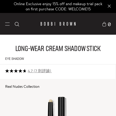
Online Exclusive enjoy 15% off and makeup trial pack
on first purchase CODE: WELCOME15
0
Long-Wear Cream Shadow Stick
EYE SHADOW
4.7
7 則評論
Real Nudes Collection