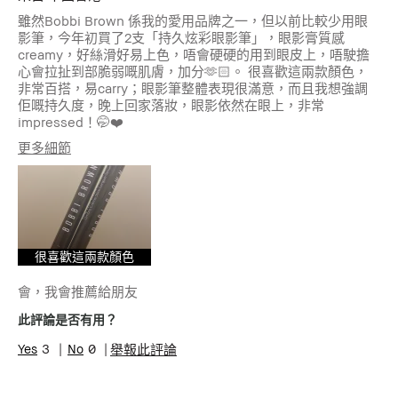
雖然Bobbi Brown 係我的愛用品牌之一，但以前比較少用眼
影筆，今年初買了2支「持久炫彩眼影筆」，眼影膏質感
creamy，好絲滑好易上色，唔會硬硬的用到眼皮上，唔駛擔
心會拉扯到部脆弱嘅肌膚，加分🫶🏻。 很喜歡這兩款顏色，
非常百搭，易carry；眼影筆整體表現很滿意，而且我想強調
佢嘅持久度，晚上回家落妝，眼影依然在眼上，非常
impressed！🤭❤️
更多細節
年齡
35-44
肌膚類型
乾性肌膚
肌膚問題
抗衰老, 泛紅
很喜歡這兩款顏色
會，我會推薦給朋友
此評論是否有用？
3
0
舉報此評論