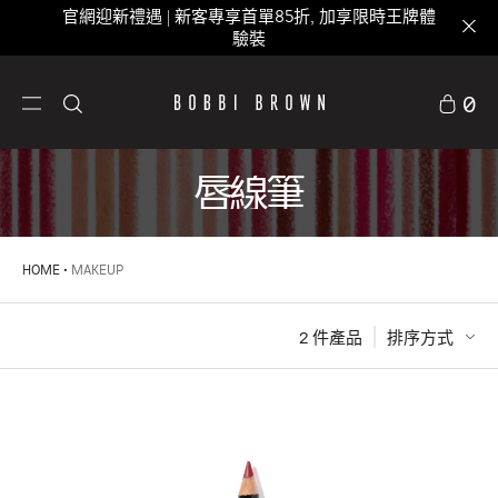
官網迎新禮遇 | 新客專享首單85折, 加享限時王牌體
驗裝
0
唇線筆
HOME
MAKEUP
2
 件產品
排序方式