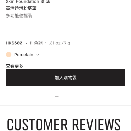
Skin Foundation Stick
Pe
高清透滑粉底筆
完
多功能便攜裝
精
HK
HK$500
11 色調
.31 oz./9 g
Porcelain
暫
查看更多
查
加入購物袋
CUSTOMER REVIEWS