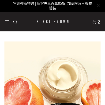
官網迎新禮遇 | 新客專享首單85折, 加享限時王牌體
驗裝
0