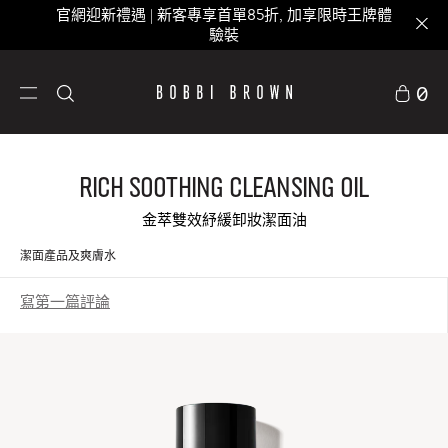
官網迎新禮遇 | 新客專享首單85折, 加享限時王牌體
驗裝
0
Rich Soothing Cleansing Oil
金萃雙效紓緩卸妝潔面油
潔面產品及爽膚水
寫第一篇評論