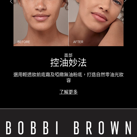
面部
控油妙法
色斑
選用輕透妝前底霜及啞緻無油粉底，打造自然零油光妝
容
了解更多