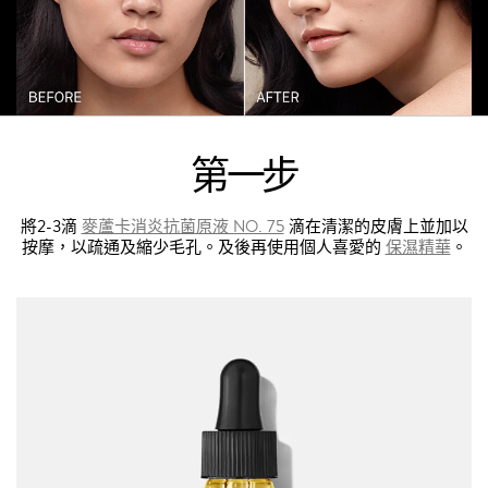
第一步
將2-3滴
麥蘆卡消炎抗菌原液 NO. 75
滴在清潔的皮膚上並加以
按摩，以疏通及縮少毛孔。及後再使用個人喜愛的
保濕精華
。