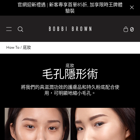
官網迎新禮遇 | 新客專享首單85折, 加享限時王牌體
驗裝
0
How To
底妝
底妝
毛孔隱形術
將我們的具滋潤功效的護膚品和持久粉底配合使
用，可明顯地縮小毛孔。