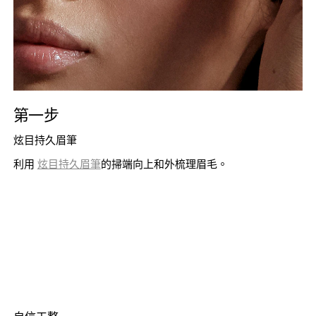
第一步
炫目持久眉筆
利用
炫目持久眉筆
的掃端向上和外梳理眉毛。