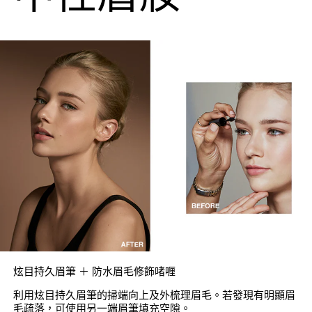
炫目持久眉筆 ＋ 防水眉毛修飾啫喱
利用炫目持久眉筆的掃端向上及外梳理眉毛。若發現有明顯眉
毛疏落，可使用另一端眉筆填充空隙。