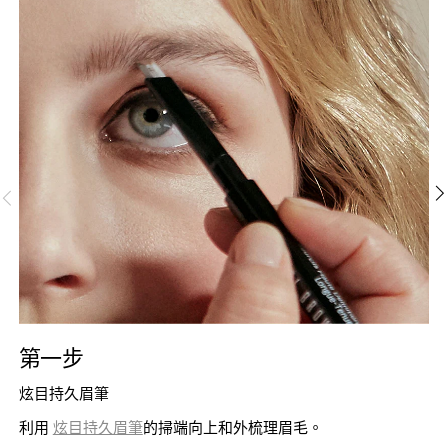
第一步
炫目持久眉筆
利用
炫目持久眉筆
的掃端向上和外梳理眉毛。