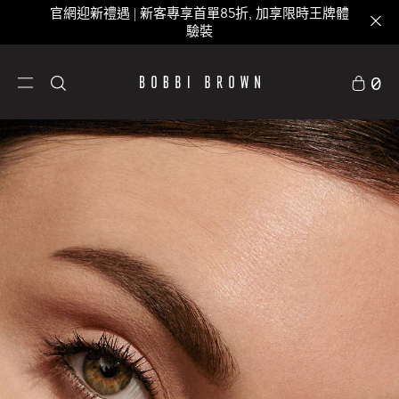
官網迎新禮遇 | 新客專享首單85折, 加享限時王牌體
驗裝
0