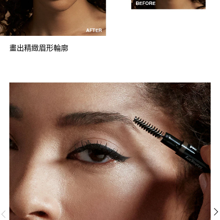
畫出精緻眉形輪廓