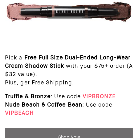
Pick a
Free Full Size Dual-Ended Long-Wear
Cream Shadow Stick
with your $75+ order (A
$32 value).
Plus, get Free Shipping!
Truffle & Bronze
: Use code
VIPBRONZE
Nude Beach & Coffee Bean
:
Use code
VIPBEACH
Shop Now