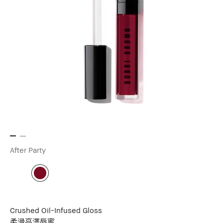
After Party
Crushed Oil-Infused Gloss
柔滑亮澤唇蜜