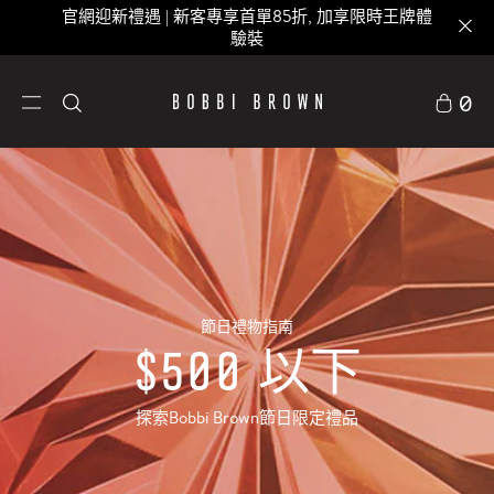
官網迎新禮遇 | 新客專享首單85折, 加享限時王牌體
驗裝
0
節日禮物指南
$500 以下
探索Bobbi Brown節日限定禮品