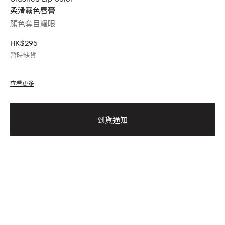
柔滑霧色唇膏
顏色奪目耀眼
HK$295
暫時缺貨
查看更多
到貨通知