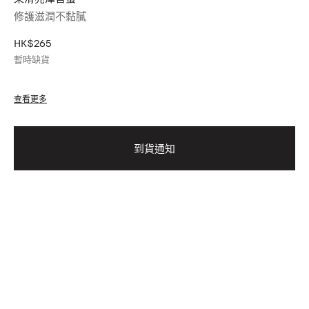
修護滋潤不黏膩
HK$265
暫時缺貨
查看更多
到貨通知