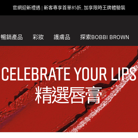
官網迎新禮遇 | 新客專享首單85折, 加享限時王牌體驗裝
暢銷產品
彩妝
護膚品
探索BOBBI BROWN
CELEBRATE YOUR LIPS
精選唇膏