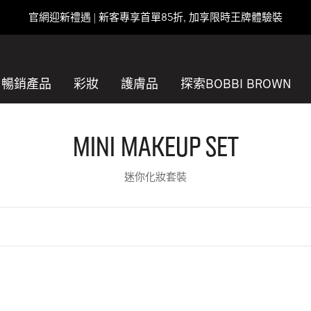
官網迎新禮遇 | 新客專享首單85折, 加享限時王牌體驗裝
暢銷產品
彩妝
護膚品
探索BOBBI BROWN
Mini Makeup Set
迷你化妝套裝