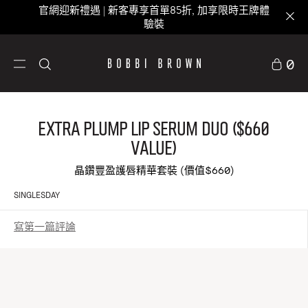
官網迎新禮遇 | 新客專享首單85折, 加享限時王牌體
驗裝
0
Extra Plump Lip Serum Duo ($660
Value)
晶鑽豐盈護唇精華套裝 (價值$660)
SINGLESDAY
寫第一篇評論