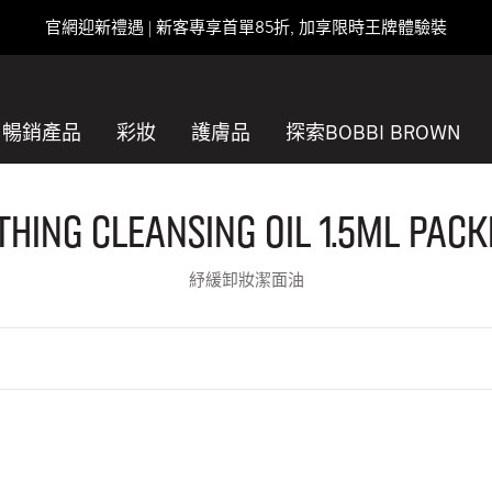
官網迎新禮遇 | 新客專享首單85折, 加享限時王牌體驗裝
暢銷產品
彩妝
護膚品
探索BOBBI BROWN
thing Cleansing Oil 1.5ml pack
紓緩卸妝潔面油