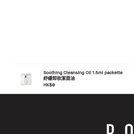
Soothing Cleansing Oil 1.5ml packette
紓緩卸妝潔面油
HK$0