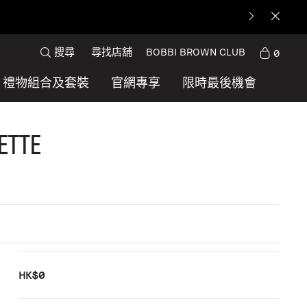
搜尋
尋找店舖
BOBBI BROWN CLUB
0
禮物組合及套裝
官網專享
限時最後機會
ette
HK$0