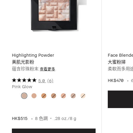
Highlighting Powder
Face Blende
美肌光影粉
大蜜粉掃
蘊含珍珠粉末
柔軟而多用
查看更多
HK$470
6
5.0
(6)
Pink Glow
HK$515
8 色調
.28 oz./8 g