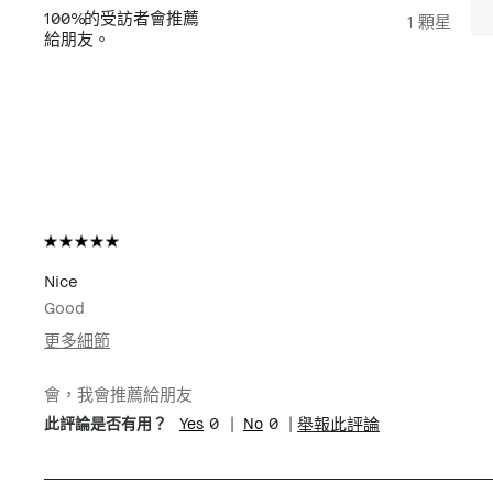
100%
的受訪者會推薦
1 顆星
給朋友。
Nice
Good
更多細節
年齡
35-44
會，我會推薦給朋友
肌膚類型
乾性肌膚
0
0
舉報此評論
此評論是否有用？
肌膚問題
膚色不均勻