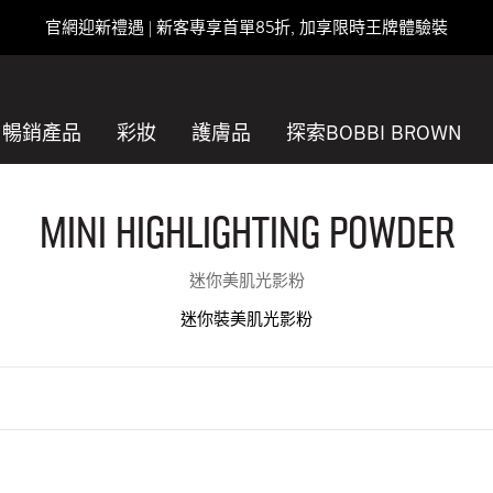
官網迎新禮遇 | 新客專享首單85折, 加享限時王牌體驗裝
暢銷產品
彩妝
護膚品
探索BOBBI BROWN
Mini Highlighting Powder
迷你美肌光影粉
迷你裝美肌光影粉