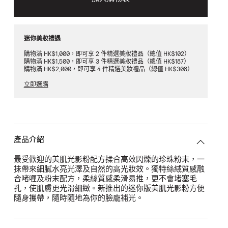
迷你美妝禮遇
購物滿 HK$1,000，即可享 2 件精選美妝禮品（總值 HK$102）
購物滿 HK$1,500，即可享 3 件精選美妝禮品（總值 HK$187）
購物滿 HK$2,000，即可享 4 件精選美妝禮品（總值 HK$308）
立即選購
產品介紹
最受歡迎的美肌光影粉配方揉合高效閃爍的珍珠粉末，一
抺帶來細膩水亮光澤及自然的高光妝效。獨特絲絨質感融
合啫喱及粉末配方，柔絲質感柔滑易推，更不會堵塞毛
孔，使肌膚更光滑細緻。新推出的迷你版美肌光影粉方便
隨身攜帶，隨時隨地為你的臉龐補光。