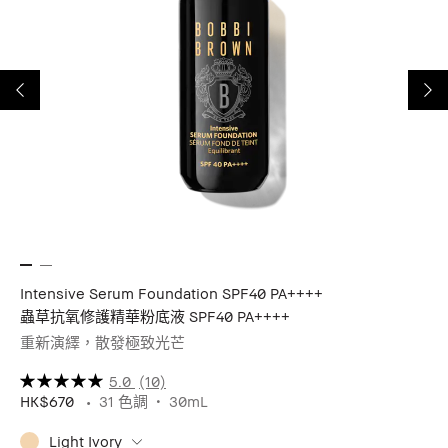
++
Intensive Serum Foundation SPF40 PA++++
Hi
蟲草抗氧修護精華粉底液 SPF40 PA++++
美
重新演繹，散發極致光芒
蘊
5.0
(10)
HK$670
31 色調
30mL
HK
Light Ivory