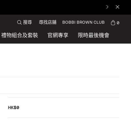
搜尋
尋找店舖
BOBBI BROWN CLUB
0
禮物組合及套裝
官網專享
限時最後機會
HK$0