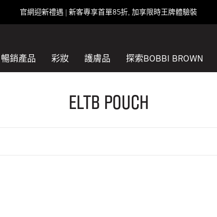
官網迎新禮遇 | 新客專享首單85折, 加享限時王牌體驗裝
暢銷產品
彩妝
護膚品
探索BOBBI BROWN
ELTB Pouch