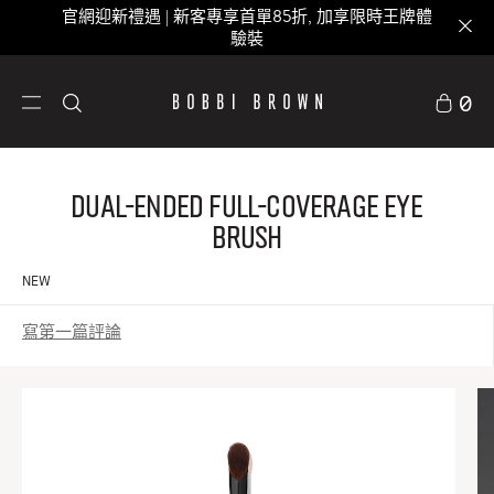
官網迎新禮遇 | 新客專享首單85折, 加享限時王牌體
驗裝
0
Dual-Ended Full-Coverage Eye
Brush
NEW
寫第一篇評論