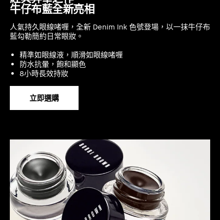
牛仔布藍全新亮相
人氣持久眼線啫喱，全新 Denim Ink 色號登場，以一抹牛仔布
藍勾勒簡約日常眼妝。
精準如眼線液，順滑如眼線啫喱
防水抗暈，飽和顯色
8小時長效持妝
立即選購