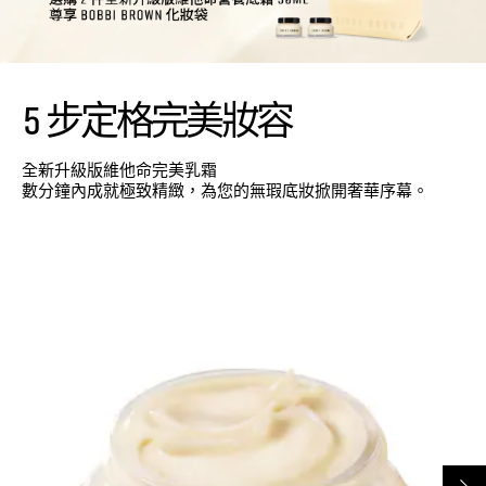
5 步定格完美妝容
全新升級版維他命完美乳霜
數分鐘內成就極致精緻，為您的無瑕底妝掀開奢華序幕。