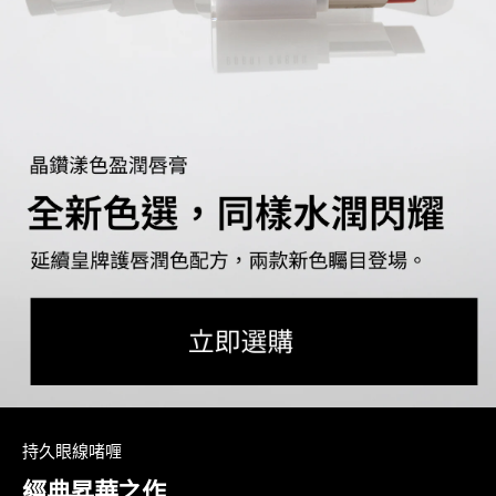
持久眼線啫喱
經典昇華之作