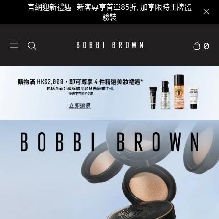
官網迎新禮遇 | 新客專享首單85折, 加享限時王牌體
驗裝
0